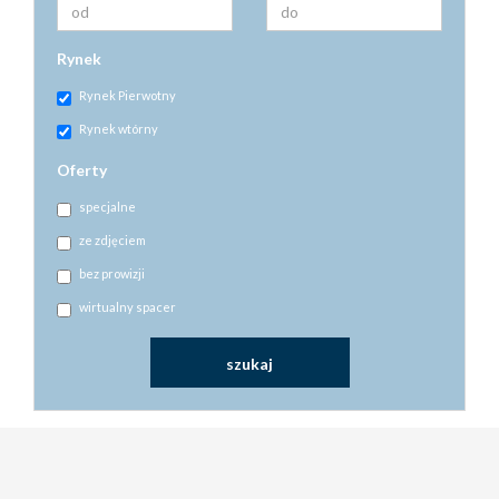
Rynek
Rynek Pierwotny
Rynek wtórny
Oferty
specjalne
ze zdjęciem
bez prowizji
wirtualny spacer