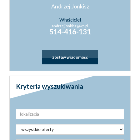
Andrzej Jonkisz
Właściciel
andrzejjonkisz@wp.pl
514-416-131
zostaw wiadomość
Kryteria wyszukiwania