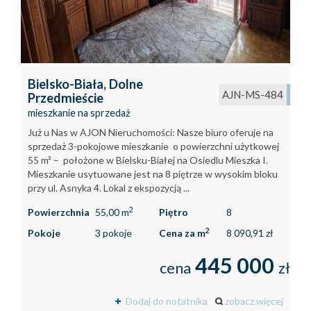
Bielsko-Biała,
Dolne
AJN-MS-484
Przedmieście
mieszkanie na sprzedaż
Już u Nas w AJON Nieruchomości: Nasze biuro oferuje na
sprzedaż 3-pokojowe mieszkanie o powierzchni użytkowej
55 m² – położone w Bielsku-Białej na Osiedlu Mieszka I.
Mieszkanie usytuowane jest na 8 piętrze w wysokim bloku
przy ul. Asnyka 4. Lokal z ekspozycją ...
2
Powierzchnia
55,00 m
Piętro
8
2
Pokoje
3 pokoje
Cena za m
8 090,91 zł
445 000
cena
zł
Dodaj do notatnika
zobacz więcej