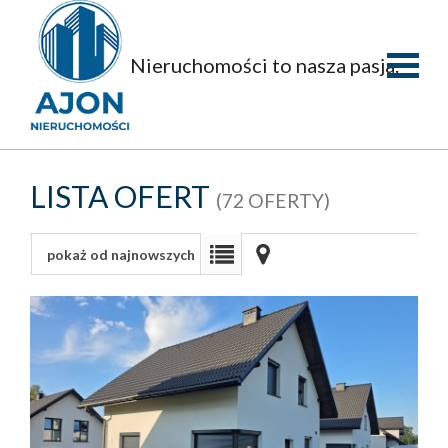
Nieruchomości to nasza pasja.
Strona
główna
O
LISTA OFERT
(72 OFERTY)
firmie
Oferty
pokaż od najnowszych
Mieszka
Domy
Dzialki
Obiekty