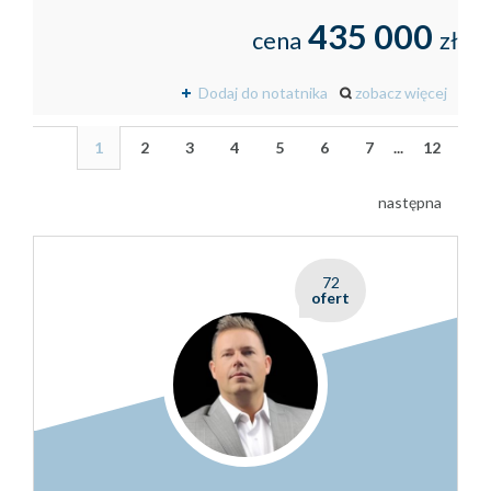
435 000
cena
zł
Dodaj do notatnika
zobacz więcej
1
2
3
4
5
6
7
...
12
następna
72
ofert