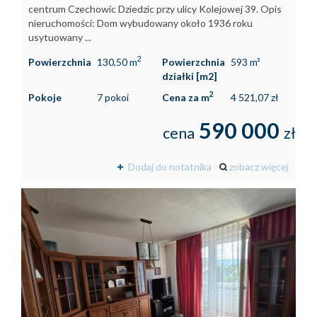
centrum Czechowic Dziedzic przy ulicy Kolejowej 39. Opis
nieruchomości: Dom wybudowany około 1936 roku
usytuowany ...
2
Powierzchnia
130,50 m
Powierzchnia
593 m²
działki [m2]
2
Pokoje
7 pokoi
Cena za m
4 521,07 zł
590 000
cena
zł
Dodaj do notatnika
zobacz więcej