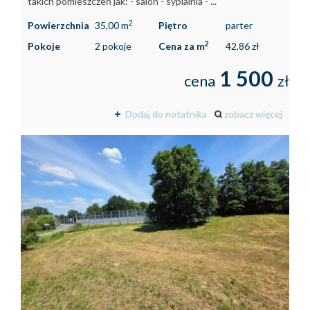
takich pomieszczeń jak: - salon - sypialnia - ...
2
Powierzchnia
35,00 m
Piętro
parter
2
Pokoje
2 pokoje
Cena za m
42,86 zł
1 500
cena
zł
Dodaj do notatnika
zobacz więcej