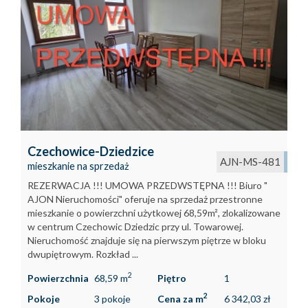
Czechowice-Dziedzice
AJN-MS-481
mieszkanie na sprzedaż
REZERWACJA !!! UMOWA PRZEDWSTĘPNA !!! Biuro "
AJON Nieruchomości" oferuje na sprzedaż przestronne
mieszkanie o powierzchni użytkowej 68,59m², zlokalizowane
w centrum Czechowic Dziedzic przy ul. Towarowej.
Nieruchomość znajduje się na pierwszym piętrze w bloku
dwupiętrowym. Rozkład ...
2
Powierzchnia
68,59 m
Piętro
1
2
Pokoje
3 pokoje
Cena za m
6 342,03 zł