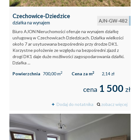
Czechowice-Dziedzice
AJN-GW-482
działka na wynajem
Biuro AJON Nieruchomości oferuje na wynajem działkę
usługową w Czechowicach Dziedzicach. Działka wielkości
około 7 ar usytuowana bezpośrednio przy drodze DK1.
Korzystne położenie ze względu na bezpośredni zjazd z
drogi DK1 daje duże możliwości zagospodarowania działki.
Działka ...
2
2
Powierzchnia
700,00 m
Cena za m
2,14 zł
1 500
cena
zł
Dodaj do notatnika
zobacz więcej