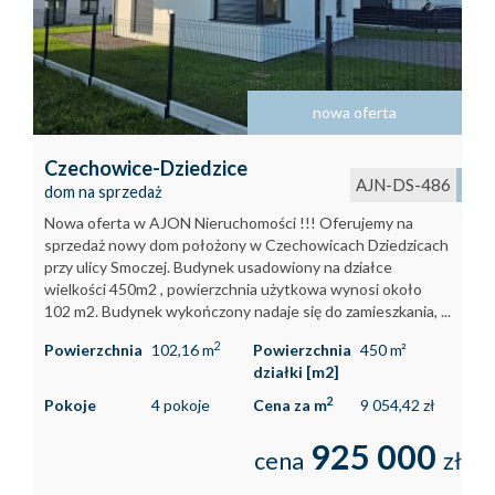
Kontakt
Kredyty
nowa oferta
Inwestyc
Czechowice-Dziedzice
AJN-DS-486
dom na sprzedaż
Nowa oferta w AJON Nieruchomości !!! Oferujemy na
sprzedaż nowy dom położony w Czechowicach Dziedzicach
przy ulicy Smoczej. Budynek usadowiony na działce
wielkości 450m2 , powierzchnia użytkowa wynosi około
102 m2. Budynek wykończony nadaje się do zamieszkania, ...
2
Powierzchnia
102,16 m
Powierzchnia
450 m²
działki [m2]
2
Pokoje
4 pokoje
Cena za m
9 054,42 zł
925 000
cena
zł