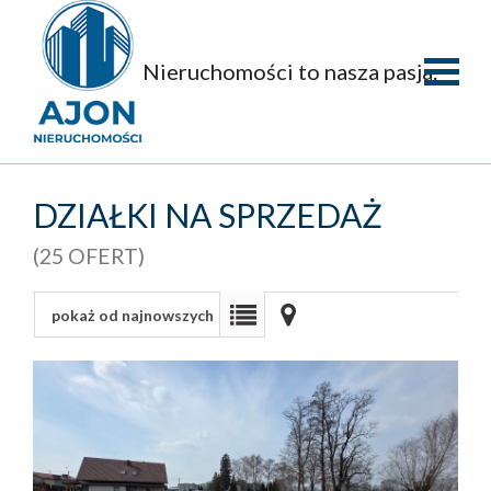
Nieruchomości to nasza pasja.
Strona
główna
O
DZIAŁKI NA SPRZEDAŻ
firmie
Oferty
(25 OFERT)
Mieszka
pokaż od najnowszych
Domy
Dzialki
Obiekty