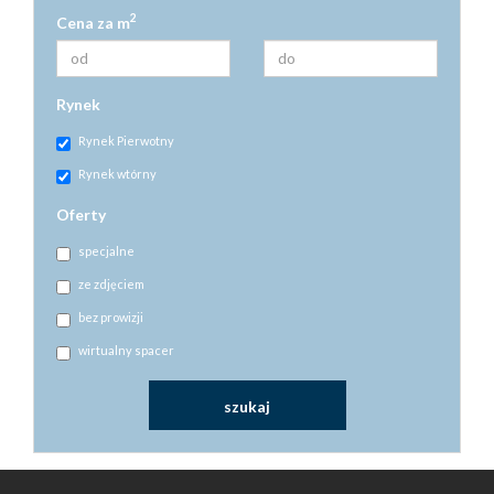
2
Cena za m
Rynek
Rynek Pierwotny
Rynek wtórny
Oferty
specjalne
ze zdjęciem
bez prowizji
wirtualny spacer