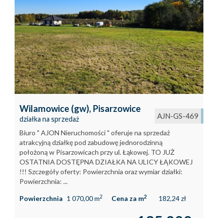
Wilamowice (gw),
Pisarzowice
AJN-GS-469
działka na sprzedaż
Biuro " AJON Nieruchomości " oferuje na sprzedaż
atrakcyjną działkę pod zabudowę jednorodzinną
położoną w Pisarzowicach przy ul. Łąkowej. TO JUŻ
OSTATNIA DOSTĘPNA DZIAŁKA NA ULICY ŁĄKOWEJ
!!! Szczegóły oferty: Powierzchnia oraz wymiar działki:
Powierzchnia: ...
2
2
Powierzchnia
1 070,00 m
Cena za m
182,24 zł