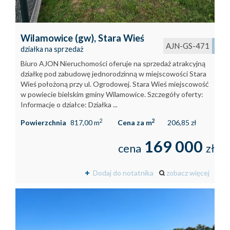
Wilamowice (gw),
Stara Wieś
AJN-GS-471
działka na sprzedaż
Biuro AJON Nieruchomości oferuje na sprzedaż atrakcyjną
działkę pod zabudowę jednorodzinną w miejscowości Stara
Wieś położoną przy ul. Ogrodowej. Stara Wieś miejscowość
w powiecie bielskim gminy Wilamowice. Szczegóły oferty:
Informacje o działce: Działka ...
2
2
Powierzchnia
817,00 m
Cena za m
206,85 zł
169 000
cena
zł
Dodaj do notatnika
zobacz więcej