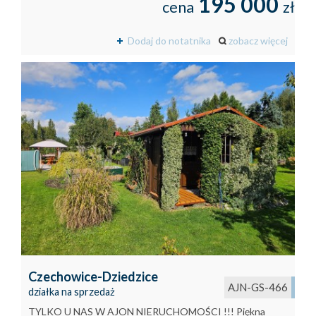
195 000
cena
zł
Dodaj do notatnika
zobacz więcej
Czechowice-Dziedzice
AJN-GS-466
działka na sprzedaż
TYLKO U NAS W AJON NIERUCHOMOŚCI !!! Piękna