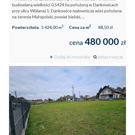
budowlaną wielkości 0,5424 ha położoną w Dankowicach
przy ulicy Wiślanej 1. Dankowice malownicza wieś położona
na terenie Małopolski, powiat bielski, ...
2
2
Powierzchnia
5 424,00 m
Cena za m
88,50 zł
480 000
cena
zł
Dodaj do notatnika
zobacz więcej