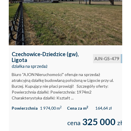
Kontakt
Kredyty
Inwestyc
Czechowice-Dziedzice (gw),
AJN-GS-479
Ligota
działka na sprzedaż
Biuro "AJON Nieruchomości" oferuje na sprzedaż
atrakcyjną działkę budowlaną położoną w Ligocie przy ul.
Burzej. Kupujący nie płaci prowizji! Szczegóły oferty:
Powierzchnia działki: Powierzchnia: 1974m2
Charakterystyka działki: Kształt ...
2
2
Powierzchnia
1 974,00 m
Cena za m
164,64 zł
325 000
cena
zł