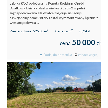
działka ROD położona na Reneta Rodzinny Ogród
Działkowy. Działka płaska wielkości 525m2 w pełni
zagospodarowana. Na działce znajduje się ładny i
funkcjonalny domek który został wyremontowany łącznie z
wymianą pokrycia ...
2
2
Powierzchnia
525,00 m
Cena za m
95,24 zł
50 000
cena
zł
Dodaj do notatnika
zobacz więcej