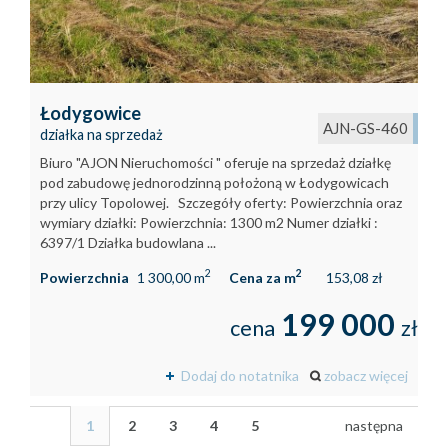
Łodygowice
AJN-GS-460
działka na sprzedaż
Biuro "AJON Nieruchomości " oferuje na sprzedaż działkę
pod zabudowę jednorodzinną położoną w Łodygowicach
przy ulicy Topolowej. Szczegóły oferty: Powierzchnia oraz
wymiary działki: Powierzchnia: 1300 m2 Numer działki :
6397/1 Działka budowlana ...
2
2
Powierzchnia
1 300,00 m
Cena za m
153,08 zł
199 000
cena
zł
Dodaj do notatnika
zobacz więcej
1
2
3
4
5
następna