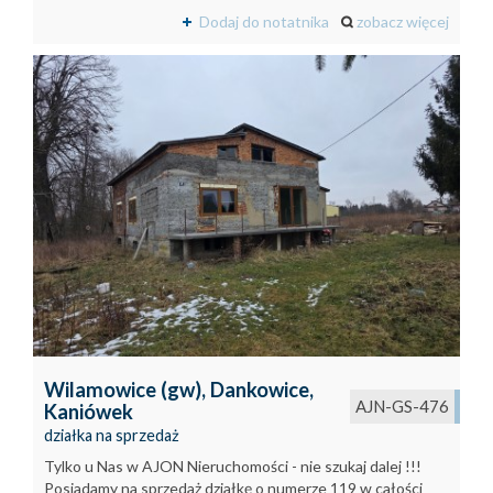
Dodaj do notatnika
zobacz więcej
Wilamowice (gw),
Dankowice,
AJN-GS-476
Kaniówek
działka na sprzedaż
Tylko u Nas w AJON Nieruchomości - nie szukaj dalej !!!
Posiadamy na sprzedaż działkę o numerze 119 w całości