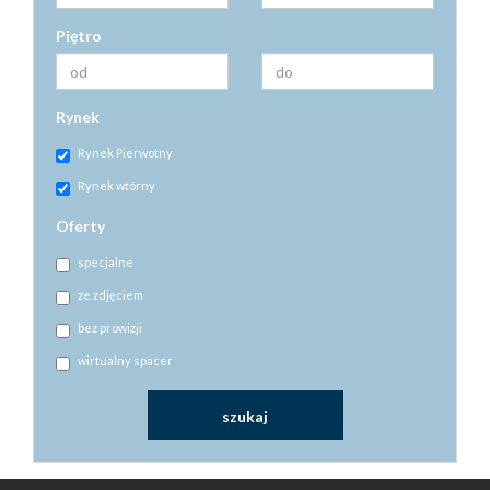
Piętro
Rynek
Rynek Pierwotny
Rynek wtórny
Oferty
specjalne
ze zdjęciem
bez prowizji
wirtualny spacer