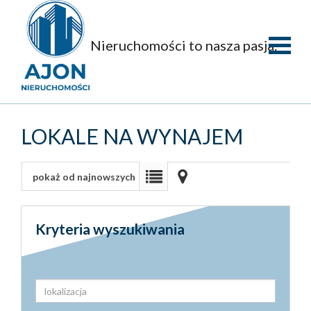
Nieruchomości to nasza pasja.
Strona
główna
O
LOKALE NA WYNAJEM
firmie
Oferty
pokaż od najnowszych
Mieszka
Domy
Kryteria wyszukiwania
Dzialki
Obiekty