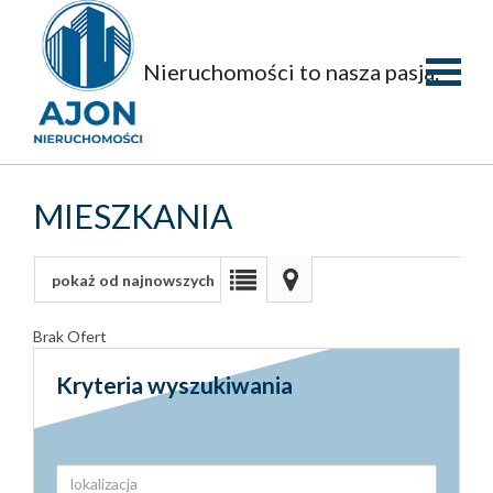
Nieruchomości to nasza pasja.
Strona
główna
O
MIESZKANIA
firmie
Oferty
pokaż od najnowszych
Mieszka
Brak Ofert
Domy
Kryteria wyszukiwania
Dzialki
Obiekty