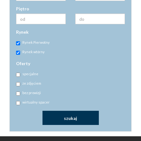
Piętro
Rynek
Rynek Pierwotny
Rynek wtórny
Oferty
specjalne
ze zdjęciem
bez prowizji
wirtualny spacer