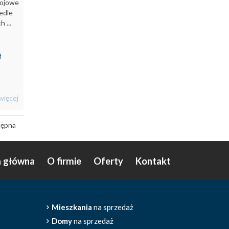
tojowe
edle
 ...
ł
więcej
tępna
a główna
O firmie
Oferty
Kontakt
Mieszkania
na sprzedaż
Domy
na sprzedaż