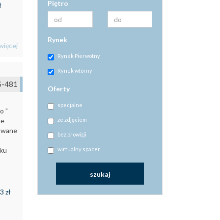
Piętro
ł
Rynek
więcej
Rynek Pierwotny
Rynek wtórny
S-481
Oferty
specjalne
 "
ze zdjęciem
ne
zowane
bez prowizji
wirtualny spacer
oku
3 zł