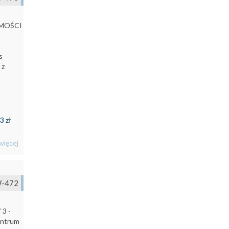
OMOŚCI
s
 z
3 zł
więcej
-472
3 -
ntrum