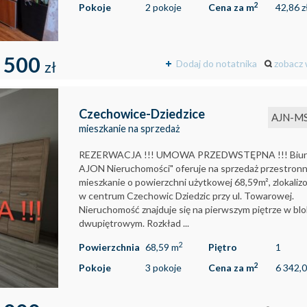
2
Pokoje
2 pokoje
Cena za m
42,86 z
 500
Dodaj do notatnika
zobacz 
zł
Czechowice-Dziedzice
AJN-M
mieszkanie na sprzedaż
REZERWACJA !!! UMOWA PRZEDWSTĘPNA !!! Biuro
AJON Nieruchomości" oferuje na sprzedaż przestron
mieszkanie o powierzchni użytkowej 68,59m², zlokali
w centrum Czechowic Dziedzic przy ul. Towarowej.
Nieruchomość znajduje się na pierwszym piętrze w bl
dwupiętrowym. Rozkład ...
2
Powierzchnia
68,59 m
Piętro
1
2
Pokoje
3 pokoje
Cena za m
6 342,0