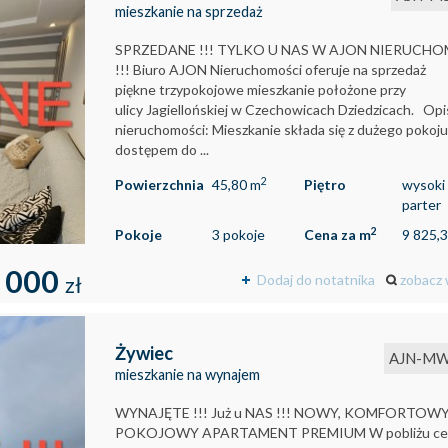
mieszkanie na sprzedaż
SPRZEDANE !!! TYLKO U NAS W AJON NIERUCH
!!! Biuro AJON Nieruchomości oferuje na sprzedaż
piękne trzypokojowe mieszkanie położone przy
ulicy Jagiellońskiej w Czechowicach Dziedzicach. Opi
nieruchomości: Mieszkanie składa się z dużego pokoju
dostępem do ...
2
Powierzchnia
45,80 m
Piętro
wysoki
parter
2
Pokoje
3 pokoje
Cena za m
9 825,3
 000
Dodaj do notatnika
zobacz 
zł
Żywiec
AJN-MW
mieszkanie na wynajem
WYNAJĘTE !!! Już u NAS !!! NOWY, KOMFORTOWY 
POKOJOWY APARTAMENT PREMIUM W pobliżu ce