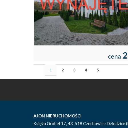
2
cena
1
2
3
4
5
AJON NIERUCHOMOŚCI
Księża Grobel 17, 43-518 Czechowice Dziedzice (