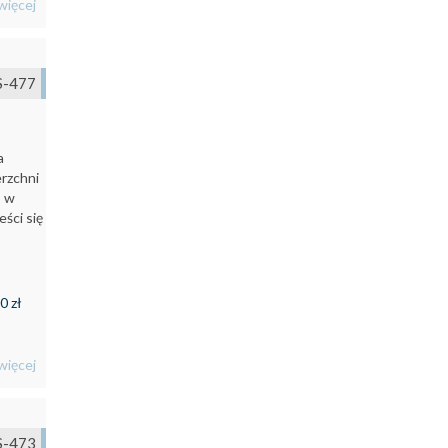
więcej
S-477
a
erzchni
C w
eści się
0 zł
więcej
S-473