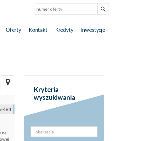
Oferty
Kontakt
Kredyty
Inwestycje
Kryteria
wyszukiwania
S-484
e na
kowej