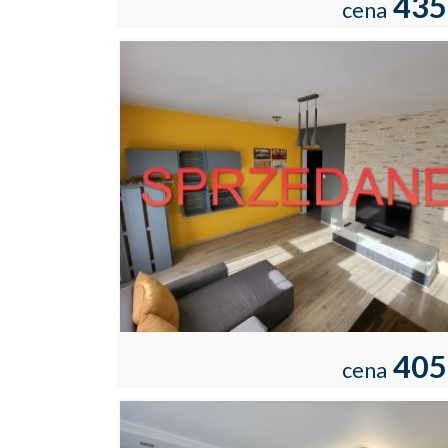
435
cena
405
cena