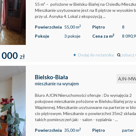
55 m² – położone w Bielsku-Białej na Osiedlu Mieszka 
Mieszkanie usytuowane jest na 8 piętrze w wysokim 
przy ul. Asnyka 4. Lokal z ekspozycją ...
2
Powierzchnia
55,00 m
Piętro
8
2
Pokoje
3 pokoje
Cena za m
8 090,9
 000
Dodaj do notatnika
zobacz 
zł
Bielsko-Biała
AJN-MW
mieszkanie na wynajem
Biuro AJON Nieruchomości oferuje : Do wynajęcia 2
pokojowe mieszkanie położone w Bielsku Białej przy u
Wapiennej. Mieszkanie usytuowane na parterze w blo
cio piętrowym. Mieszkanie o powierzchni 35m2 składa 
takich pomieszczeń jak: - salon - sypialnia - ...
2
Powierzchnia
35,00 m
Piętro
parter