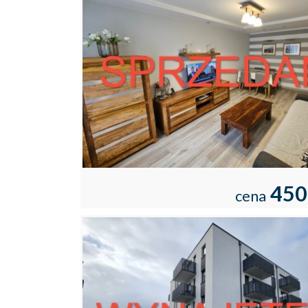
450
cena