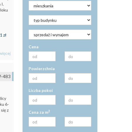
I.
bloku
1 zł
Cena
więcej
Powierzchnia
-483
Liczba pokoi
licy
ku 6-
się z
2
Cena za m