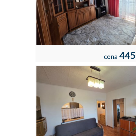
445
cena