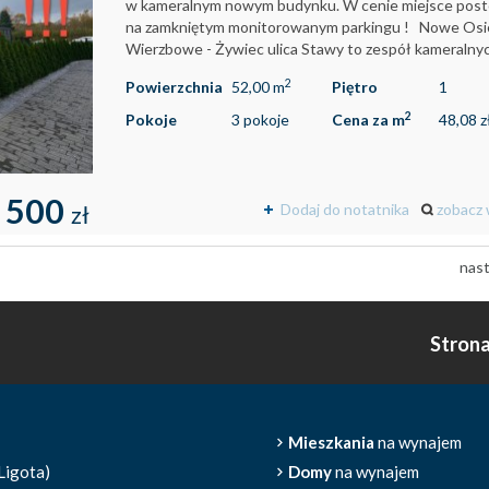
w kameralnym nowym budynku. W cenie miejsce pos
na zamkniętym monitorowanym parkingu ! Nowe Osi
Wierzbowe - Żywiec ulica Stawy to zespół kameralnych
2
Powierzchnia
52,00 m
Piętro
1
2
Pokoje
3 pokoje
Cena za m
48,08 z
 500
Dodaj do notatnika
zobacz 
zł
nas
Stron
Mieszkania
na wynajem
Ligota)
Domy
na wynajem