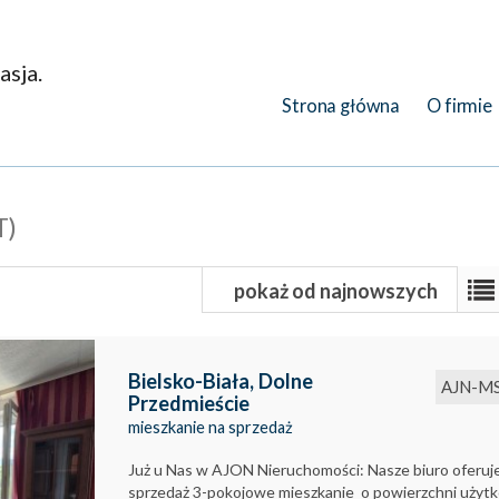
asja.
Strona główna
O firmie
T)
pokaż od najnowszych
Bielsko-Biała,
Dolne
AJN-M
Przedmieście
mieszkanie na sprzedaż
Już u Nas w AJON Nieruchomości: Nasze biuro oferuj
sprzedaż 3-pokojowe mieszkanie o powierzchni użyt