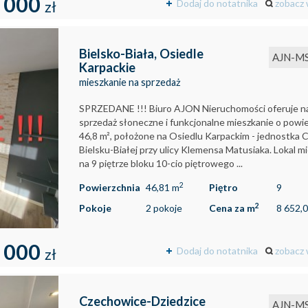
 000
Dodaj do notatnika
zobacz 
zł
Bielsko-Biała,
Osiedle
AJN-M
Karpackie
mieszkanie na sprzedaż
SPRZEDANE !!! Biuro AJON Nieruchomości oferuje n
sprzedaż słoneczne i funkcjonalne mieszkanie o powi
46,8 m², położone na Osiedlu Karpackim - jednostka 
Bielsku-Białej przy ulicy Klemensa Matusiaka. Lokal mi
na 9 piętrze bloku 10-cio piętrowego ...
2
Powierzchnia
46,81 m
Piętro
9
2
Pokoje
2 pokoje
Cena za m
8 652,0
 000
Dodaj do notatnika
zobacz 
zł
Czechowice-Dziedzice
AJN-M