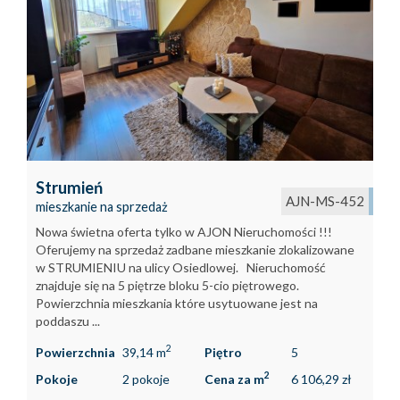
Strumień
AJN-MS-452
mieszkanie na sprzedaż
Nowa świetna oferta tylko w AJON Nieruchomości !!!
Oferujemy na sprzedaż zadbane mieszkanie zlokalizowane
w STRUMIENIU na ulicy Osiedlowej. Nieruchomość
znajduje się na 5 piętrze bloku 5-cio piętrowego.
Powierzchnia mieszkania które usytuowane jest na
poddaszu ...
2
Powierzchnia
39,14 m
Piętro
5
2
Pokoje
2 pokoje
Cena za m
6 106,29 zł