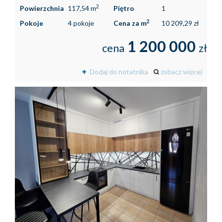
2
Powierzchnia
117,54 m
Piętro
1
2
Pokoje
4 pokoje
Cena za m
10 209,29 zł
1 200 000
cena
zł
Dodaj do notatnika
zobacz więcej