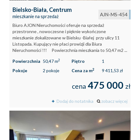
Bielsko-Biała,
Centrum
AJN-MS-454
mieszkanie na sprzedaż
Biuro AJON Nieruchomości oferuje na sprzedaż
przestronne , nowoczesne i pięknie wykończone
mieszkanie zlokalizowane w Bielsku -Białej przy ulicy 11
Listopada. Kupujący nie płaci prowizji dla Biura
Nieruchomości !!! Powierzchnia mieszkania to 50,47 m2 ...
2
Powierzchnia
50,47 m
Piętro
1
2
Pokoje
2 pokoje
Cena za m
9 411,53 zł
475 000
cena
zł
Dodaj do notatnika
zobacz więcej