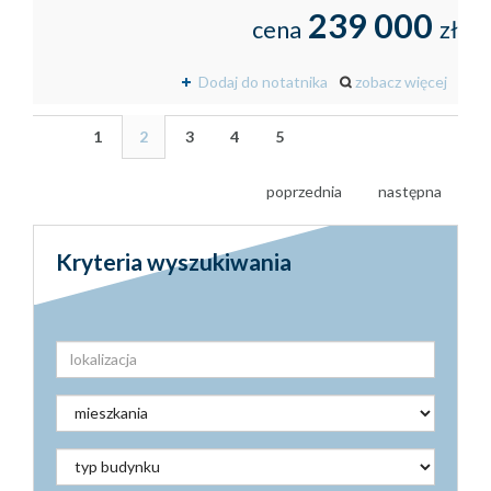
239 000
cena
zł
Dodaj do notatnika
zobacz więcej
1
2
3
4
5
poprzednia
następna
Kryteria wyszukiwania