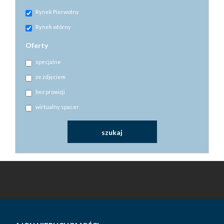
Rynek Pierwotny
Rynek wtórny
Oferty
specjalne
ze zdjęciem
bez prowizji
wirtualny spacer