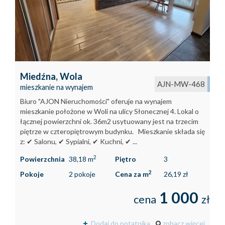
Kontakt
Kredyty
Inwestyc
Miedźna,
Wola
AJN-MW-468
mieszkanie na wynajem
Biuro "AJON Nieruchomości" oferuje na wynajem
mieszkanie położone w Woli na ulicy Słonecznej 4. Lokal o
łącznej powierzchni ok. 36m2 usytuowany jest na trzecim
piętrze w czteropiętrowym budynku. Mieszkanie składa się
z: ✔ Salonu, ✔ Sypialni, ✔ Kuchni, ✔ ...
2
Powierzchnia
38,18 m
Piętro
3
2
Pokoje
2 pokoje
Cena za m
26,19 zł
1 000
cena
zł
Dodaj do notatnika
zobacz więcej