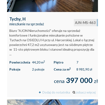
Tychy,
H
AJN-MS-463
mieszkanie na sprzedaż
Biuro "AJON Nieruchomości" oferuje na sprzedaż
komfortowe i funkcjonalne mieszkanie położone w
Tychach na OSIEDLU H przy ul. Harcerskiej. Lokal o łącznej
powierzchni 47,2 m2 usytuowany jest na siódmym piętrze
w 11-sto piętrowym bloku i stanowi idealną propozycję dla
...
2
Powierzchnia
44,20 m
Piętro
7
2
Pokoje
2 pokoje
Cena za m
8 981,90 zł
397 000
cena
zł
Dodaj do notatnika
zobacz więcej