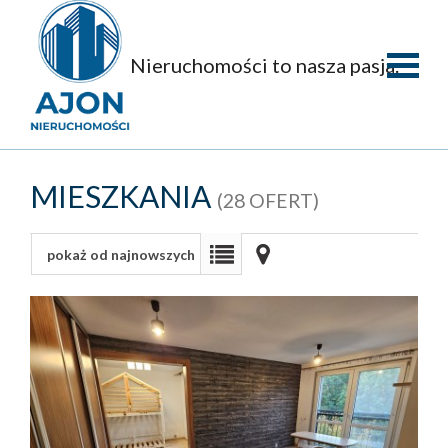
Nieruchomości to nasza pasja.
Strona
główna
O
MIESZKANIA
(28 OFERT)
firmie
Oferty
pokaż od najnowszych
Mieszka
Domy
Dzialki
Obiekty