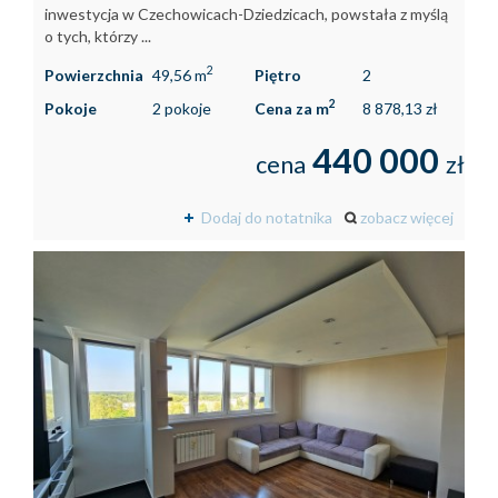
inwestycja w Czechowicach-Dziedzicach, powstała z myślą
o tych, którzy ...
2
Powierzchnia
49,56 m
Piętro
2
2
Pokoje
2 pokoje
Cena za m
8 878,13 zł
440 000
cena
zł
Dodaj do notatnika
zobacz więcej