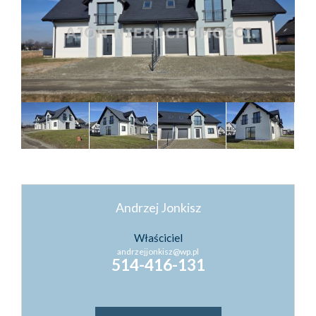
Kontakt
Kredyty
Inwestyc
Andrzej Jonkisz
Właściciel
andrzejjonkisz@wp.pl
514-416-131