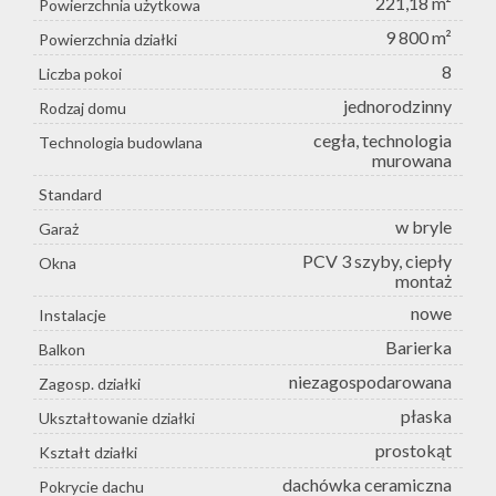
221,18 m²
Powierzchnia użytkowa
9 800 m²
Powierzchnia działki
8
Liczba pokoi
jednorodzinny
Rodzaj domu
cegła, technologia
Technologia budowlana
murowana
Standard
w bryle
Garaż
PCV 3 szyby, ciepły
Okna
montaż
nowe
Instalacje
Barierka
Balkon
niezagospodarowana
Zagosp. działki
płaska
Ukształtowanie działki
prostokąt
Kształt działki
dachówka ceramiczna
Pokrycie dachu