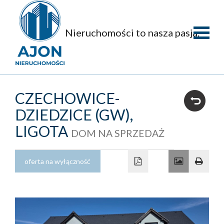
Nieruchomości to nasza pasja.
Strona
główna
O
CZECHOWICE-
firmie
Oferty
DZIEDZICE (GW),
LIGOTA
DOM NA SPRZEDAŻ
Mieszka
Domy
oferta na wyłączność
Dzialki
Obiekty