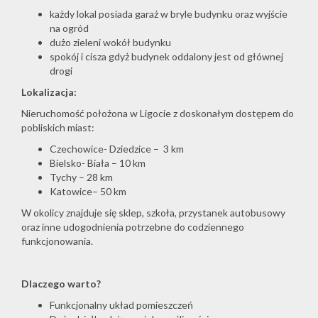
każdy lokal posiada garaż w bryle budynku oraz wyjście
na ogród
dużo zieleni wokół budynku
spokój i cisza gdyż budynek oddalony jest od głównej
drogi
Lokalizacja:
Nieruchomość położona w Ligocie z doskonałym dostępem do
pobliskich miast:
Czechowice- Dziedzice – 3 km
Bielsko- Biała – 10 km
Tychy – 28 km
Katowice– 50 km
W okolicy znajduje się sklep, szkoła, przystanek autobusowy
oraz inne udogodnienia potrzebne do codziennego
funkcjonowania.
Dlaczego warto?
Funkcjonalny układ pomieszczeń