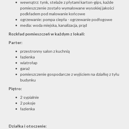
wewnątrz: tynk, stelaże z płytami karton-gips, każde
pomieszczenie zostało wymalowane wysokiej jakości
podkładem pod malowanie końcowe
ogrzewanie: pompa ciepła - ogrzewanie podłogowe
media: woda miejska, kanalizacja, prąd
Rozkład pomieszczeń w każdym z lokali:
Parter:
przestronny salon z kuchnią
łazienka
wiatrołap
garaż
pomieszczenie gospodarcze z wyjściem na działkę z tyłu
budynku
Piętro:
2 sypialnie
2 pokoje
łazienka
Działka i otoczenie: