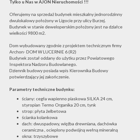
Tylko u Nas w AJON Nieruchomości !!!
Oferujemy na sprzedaż budynek mieszkalny jednorodzinny
dwulokalowy położony w Ligocie przy ulicy Burzej.
Budynek w stanie deweloperskim położony jest na działce
wielkości 9800 m2.
Dom wybudowany zgodnie z projektem technicznym firmy
Archon- DOM W LUCERNIE 6 (R2)
Budynek został oddany do użytku przez Powiatowego
Inspektora Nadzoru Budowlanego.
Dziennik budowy posiada wpis Kierownika Budowy
potwierdzający jej zakończenie.
Parametry techniczne budynku:
ściany: cegła wapienno piaskowa SILKA 24 cm,
styropian Termo Organika 20 cm, tynk
strop: płyta żelbetowa
ścianka kolankowa
dach: dwuspadowy, więźba drewniana, dachówka
ceramiczna , ocieplony podwójną wełną mineralną
okna: trzyszybowe