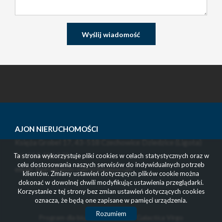
AJON NIERUCHOMOŚCI
Księża Grobel 17, 43-518 Czechowice Dziedzice (Ligota)
tel. 514 416 131
Ta strona wykorzystuje pliki cookies w celach statystycznych oraz w
celu dostosowania naszych serwisów do indywidualnych potrzeb
email: biuro@ajon-nieruchomosci.pl
klientów. Zmiany ustawień dotyczących plików cookie można
dokonać w dowolnej chwili modyfikując ustawienia przeglądarki.
Korzystanie z tej strony bez zmian ustawień dotyczących cookies
oznacza, że będą one zapisane w pamięci urządzenia.
Rozumiem
Program dla biur nieruchomości
Galactica Virgo