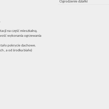
Ogrodzenie działki
.
acji na część mieszkalną.
liwość wykonania ogrzewania
ostało pokrycie dachowe.
h , a od środka białe)