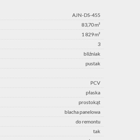
AJN-DS-455
83,70 m²
1 829 m²
3
bliźniak
pustak
PCV
płaska
prostokąt
blacha panelowa
do remontu
tak