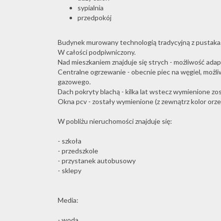
sypialnia
przedpokój
Budynek murowany technologią tradycyjną z pustaka
W całości podpiwniczony.
Nad mieszkaniem znajduje się strych - możliwość adapt
Centralne ogrzewanie - obecnie piec na węgiel, moż
gazowego.
Dach pokryty blachą - kilka lat wstecz wymienione z
Okna pcv - zostały wymienione (z zewnątrz kolor orzec
W pobliżu nieruchomości znajduje się:
- szkoła
- przedszkole
- przystanek autobusowy
- sklepy
Media:
- woda