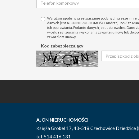
Wyrażam zgodę na przetwarzanie podanych przeze mnie 
danych jest AJON NIERUCHOMOŚCI Andrzej Jonkisz. Mam 
ich poprawiania. Podanie danych jest dobrowolne. Dane z
w celu realizowania i wykonania zawartej umowy lub do po
zawarciem umowy.
Kod zabezpieczający
AJON NIERUCHOMOŚCI
Księża Grobel 17, 43-518 Czechowice Dziedzice (
tel. 514 416 131