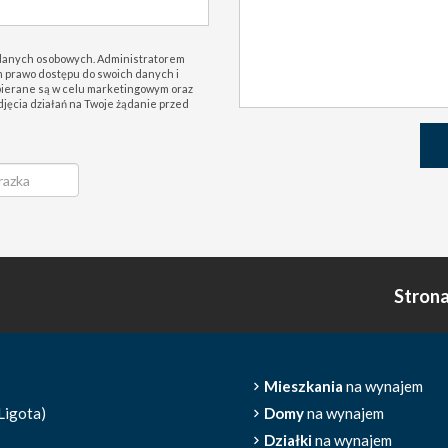
danych osobowych. Administratorem
prawo dostępu do swoich danych i
bierane są w celu marketingowym oraz
djęcia działań na Twoje żądanie przed
Stron
Mieszkania
na wynajem
Ligota)
Domy
na wynajem
Działki
na wynajem