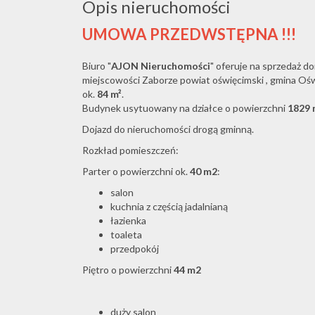
Opis nieruchomości
UMOWA PRZEDWSTĘPNA !!!
Biuro "
AJON
Nieruchomości
" oferuje na sprzedaż 
miejscowości Zaborze powiat oświęcimski , gmina Oś
ok.
84 m²
.
Budynek usytuowany na działce o powierzchni
1829 
Dojazd do nieruchomości drogą gminną.
Rozkład pomieszczeń:
Parter o powierzchni ok.
40 m2
:
salon
kuchnia z częścią jadalnianą
łazienka
toaleta
przedpokój
Piętro o powierzchni
44 m2
duży salon