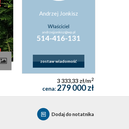
Andrzej Jonkisz
Właściciel
andrzejjonkisz@wp.pl
514-416-131
zostaw wiadomość
2
3 333,33 zł/m
279 000 zł
cena:
Dodaj do notatnika