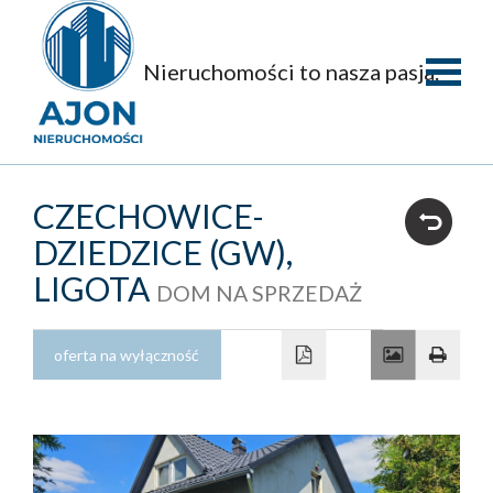
Nieruchomości to nasza pasja.
Strona
główna
O
CZECHOWICE-
firmie
Oferty
DZIEDZICE (GW),
LIGOTA
DOM NA SPRZEDAŻ
Mieszka
Domy
oferta na wyłączność
Dzialki
Obiekty