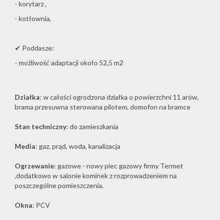
- korytarz ,
- kotłownia,
✔ Poddasze:
- możliwość adaptacji około 52,5 m2
Działka
: w całości ogrodzona działka o powierzchni 11 arów,
brama przesuwna sterowana pilotem, domofon na bramce
Stan techniczny
: do zamieszkania
Media
: gaz, prąd, woda, kanalizacja
Ogrzewanie
: gazowe - nowy piec gazowy firmy Termet
,dodatkowo w salonie kominek z rozprowadzeniem na
poszczególne pomieszczenia.
Okna
: PCV