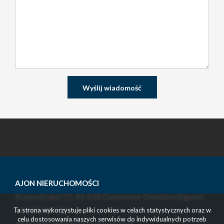
AJON NIERUCHOMOŚCI
Księża Grobel 17, 43-518 Czechowice Dziedzice (Ligota)
tel. 514 416 131
Ta strona wykorzystuje pliki cookies w celach statystycznych oraz w
celu dostosowania naszych serwisów do indywidualnych potrzeb
email: biuro@ajon-nieruchomosci.pl