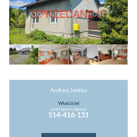
Kontakt
Kredyty
Inwestyc
Andrzej Jonkisz
Właściciel
andrzejjonkisz@wp.pl
514-416-131