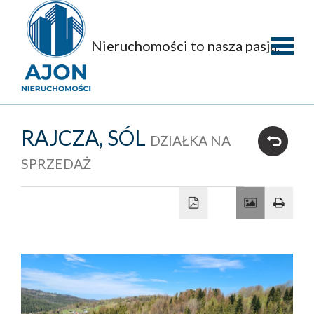
Nieruchomości to nasza pasja.
Strona
główna
O
RAJCZA,
SÓL
DZIAŁKA NA
firmie
Oferty
SPRZEDAŻ
Mieszka
Domy
Dzialki
Obiekty