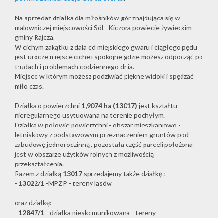
Na sprzedaż działka dla miłośników gór znajdująca się w
malowniczej miejscowości Sól - Kiczora powiecie żywieckim
gminy Rajcza.
W cichym zakątku z dala od miejskiego gwaru i ciągłego pędu
jest urocze miejsce ciche i spokojne gdzie możesz odpocząć po
trudach i problemach codziennego dnia.
Miejsce w którym możesz podziwiać piękne widoki i spędzać
miło czas.
Działka o powierzchni
1,9074 ha (13017)
jest kształtu
nieregularnego usytuowana na terenie pochyłym.
Działka w połowie powierzchni - obszar mieszkaniowo -
letniskowy z podstawowym przeznaczeniem gruntów pod
zabudowę jednorodzinną , pozostała część parceli położona
jest w obszarze użytków rolnych z możliwością
przekształcenia.
Razem z działką
13017
sprzedajemy także działkę :
-
13022/1
-MPZP - tereny lasów
oraz działkę:
-
12847/1
- działka nieskomunikowana -tereny