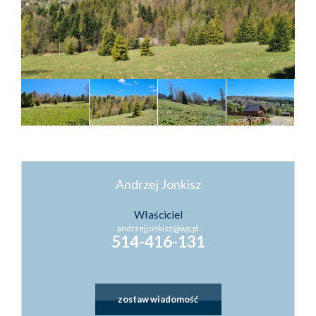
Kontakt
Kredyty
Inwestyc
Andrzej Jonkisz
Właściciel
andrzejjonkisz@wp.pl
514-416-131
zostaw wiadomość