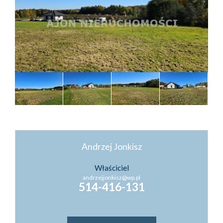
Kontakt
Kredyty
Inwestyc
Andrzej Jonkisz
Właściciel
andrzejjonkisz@wp.pl
514-416-131