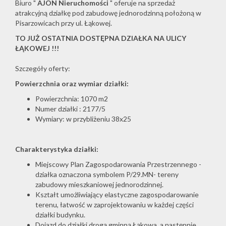
Biuro "
AJON
Nieruchomości
" oferuje na sprzedaż
atrakcyjną działkę pod zabudowę jednorodzinną położoną w
Pisarzowicach przy ul. Łąkowej.
TO JUŻ OSTATNIA DOSTĘPNA DZIAŁKA NA ULICY
ŁĄKOWEJ !!!
Szczegóły oferty:
Powierzchnia oraz wymiar działki:
Powierzchnia: 1070 m2
Numer działki : 2177/5
Wymiary: w przybliżeniu 38x25
Charakterystyka działki:
Miejscowy Plan Zagospodarowania Przestrzennego -
działka oznaczona symbolem P/29.MN- tereny
zabudowy mieszkaniowej jednorodzinnej.
Kształt umożliwiający elastyczne zagospodarowanie
terenu, łatwość w zaprojektowaniu w każdej części
działki budynku.
Dojazd do działki drogą gminną Łąkowa, a następnie