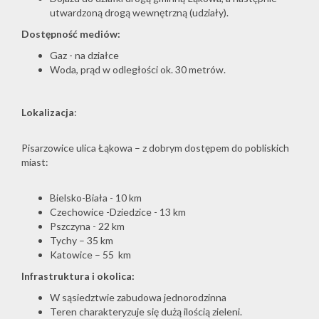
utwardzoną drogą wewnętrzną (udziały).
Dostępność mediów:
Gaz - na działce
Woda, prąd w odległości ok. 30 metrów.
Lokalizacja
:
Pisarzowice ulica Łąkowa – z dobrym dostępem do pobliskich
miast:
Bielsko-Biała - 10 km
Czechowice -Dziedzice - 13 km
Pszczyna - 22 km
Tychy – 35 km
Katowice – 55 km
Infrastruktura i okolica:
W sąsiedztwie zabudowa jednorodzinna
Teren charakteryzuje się dużą ilością zieleni.