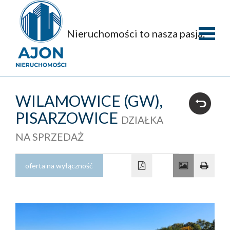
Nieruchomości to nasza pasja.
Strona
główna
O
WILAMOWICE (GW),
firmie
Oferty
PISARZOWICE
DZIAŁKA
NA SPRZEDAŻ
Mieszka
Domy
oferta na wyłączność
Dzialki
Obiekty