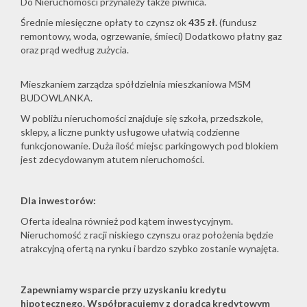
Do Nieruchomości przynależy także piwnica.
Średnie miesięczne opłaty to czynsz ok
435 zł.
(fundusz
remontowy, woda, ogrzewanie, śmieci) Dodatkowo płatny gaz
oraz prąd według zużycia.
Mieszkaniem zarządza spółdzielnia mieszkaniowa MSM
BUDOWLANKA.
W pobliżu nieruchomości znajduje się szkoła, przedszkole,
sklepy, a liczne punkty usługowe ułatwią codzienne
funkcjonowanie. Duża ilość miejsc parkingowych pod blokiem
jest zdecydowanym atutem nieruchomości.
Dla inwestorów:
Oferta idealna również pod kątem inwestycyjnym.
Nieruchomość z racji niskiego czynszu oraz położenia będzie
atrakcyjną ofertą na rynku i bardzo szybko zostanie wynajęta.
Zapewniamy wsparcie przy uzyskaniu kredytu
hipotecznego. Współpracujemy z doradcą kredytowym