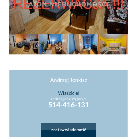
Kontakt
Kredyty
Inwestyc
Andrzej Jonkisz
Właściciel
andrzejjonkisz@wp.pl
514-416-131
zostaw wiadomość