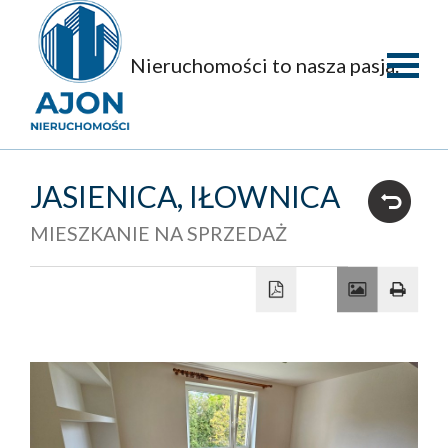
Nieruchomości to nasza pasja.
Strona
główna
O
JASIENICA,
IŁOWNICA
firmie
Oferty
MIESZKANIE NA SPRZEDAŻ
Mieszka
Domy
Dzialki
Obiekty