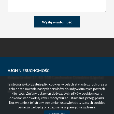
AJON NIERUCHOMOŚCI
Księża Grobel 17, 43-518 Czechowice Dziedzice (Ligota)
tel. 514 416 131
Ta strona wykorzystuje pliki cookies w celach statystycznych oraz w
celu dostosowania naszych serwisów do indywidualnych potrzeb
email: biuro@ajon-nieruchomosci.pl
klientów. Zmiany ustawień dotyczących plików cookie można
dokonać w dowolnej chwili modyfikując ustawienia przeglądarki.
Korzystanie z tej strony bez zmian ustawień dotyczących cookies
oznacza, że będą one zapisane w pamięci urządzenia.