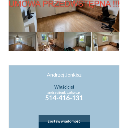
Kontakt
Kredyty
Inwestyc
Andrzej Jonkisz
Właściciel
andrzejjonkisz@wp.pl
514-416-131
zostaw wiadomość