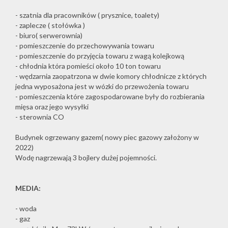
- szatnia dla pracowników ( prysznice, toalety)
- zaplecze ( stołówka )
- biuro( serwerownia)
- pomieszczenie do przechowywania towaru
- pomieszczenie do przyjęcia towaru z wagą kolejkową
- chłodnia która pomieści około 10 ton towaru
- wędzarnia zaopatrzona w dwie komory chłodnicze z których
jedna wyposażona jest w wózki do przewożenia towaru
- pomieszczenia które zagospodarowane były do rozbierania
mięsa oraz jego wysyłki
- sterownia CO
Budynek ogrzewany gazem( nowy piec gazowy założony w
2022)
Wodę nagrzewają 3 bojlery dużej pojemności.
MEDIA:
- woda
- gaz