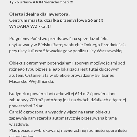
Tylko u Nas w AJON Nieruchomości !!!
Oferta idealna dla Inwestora !
Centrum miasta, działka przemysłowa 26 ar !!!
WYDANA WZ -ka !!!
Pragniemy Państwu przedstawić na sprzedaż obiekt
usytuowany w Bielsku Białej w obrębie Dolnego Przedmieścia
przy ulicy Juliusza Słowackiego w pobliżu ulicy Warszawskiej.
Obiekt z ogromnym potencjałem i sporymi możliwościami pod
różnego typu biznes a jego lokalizacja jest tutaj kluczowym
atutem. Ostanie lata w obiekcie prowadzony był biznes
Masarsko -Wędliniarski.
Budynek o powierzchni całkowitej 614 m2 / powierzchni
zabudowy 700 m2 położony jest na dwóch działkach o łącznej
powierzchni 26 ar.
Całość ogrodzona, a wygodny wjazd na teren obiektu
zapewnia nam szeroka automatycznie przesuwana brama
wjazdowa.
Plac posiada wybrukowaną nawierzchnię i pomieści spore ilości
samochodów.