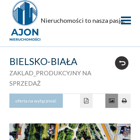
Nieruchomości to nasza pasja.
Strona
główna
O
BIELSKO-BIAŁA
firmie
Oferty
ZAKLAD_PRODUKCYJNY NA
SPRZEDAŻ
Mieszka
Domy
oferta na wyłączność
Dzialki
Obiekty