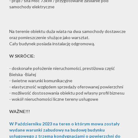
- prąd / siła Moc 73kW / przygotowane zasilanie pod
samochody elektryczne
Na terenie obiektu duża wiata na dwa samochody dostawcze
oraz pomieszczenie służące jako warsztat.
Cały budynek posiada instalację odgromową.
W SKRÓCIE:
- doskonałe położenie nieruchomości, prestiżowa część
Bielska -Białej
- świetne warunki komunikacyjne
- elastyczność względem sprzedaży oferowanej powierzchni
- możliwość dostosowania obiektu pod własny profil biznesu
- wokół nieruchomości liczne tereny usługowe
WAŻNE!!!
W Październiku 2023 na teren o którym mowa zostały
wydane warunki zabudowy na budowę budynku
usługowego z trzema kondygnacjami o powierzchni do