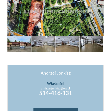
Kontakt
Kredyty
Inwestyc
Andrzej Jonkisz
Właściciel
andrzejjonkisz@wp.pl
514-416-131